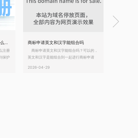

农产品商标注册属于哪一类？怎么注册农产品商标？
商标申请英文和汉字能组合吗
么注册
商标申请英文和汉字能组合吗？可以的，
商标行政诉
到保护
英文和汉字是能组合到一起进行商标申请
诉讼如何补
一系列
的。商标可以是英文，可以是汉字，可以是
标行政诉讼
2026-04-29
2026-04-28
类别，
图片，也可以是其组合。 英文和中文可以
间，不可以
选？那
组合一起申请的，组合申请以后，使用时，
而，它也不
么注册
只能组合使用，不能单独分开。如果分开使
执行的；如
编详细
用，将不具备保护作用。 当然，商标英文
会停止。那
哪
和中文也可以单独分
的？商标行