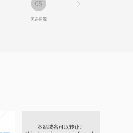
05
06

优选房源
预留房间