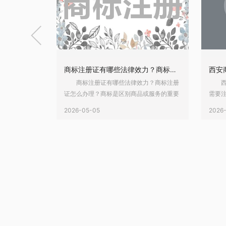

地理商标如何注册？商标注册向哪里申请？
商标注册证有哪些法律效力？商标注册证怎么办理？
注册向哪里申
商标注册证有哪些法律效力？商标注册
西安
都会选择去注
证怎么办理？商标是区别商品或服务的重要
需要
事人提前准备
标志。商标作为一种无形资产，其价值也日
准备
2026-05-05
2026
大家不常了解
趋增加，因此大家纷纷进行商标注册申请。
似结
理商标如何注
今年开始将不再发放纸质商标注册证了，但
么自
面请看乐融小
是，你知道商标注册证有哪些法律效力？商
还要
标如何注
标注册证怎么办理？下面请看乐融小编详细
册？
的申请材料；
介绍。 一、商标注册证有哪些法律
看赣