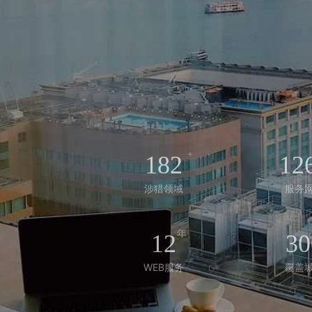
+
182
12
涉猎领域
服务
年
12
30
WEB服务
覆盖