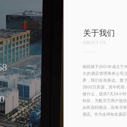
关于我们
ABOUT US
+
68
镜双城于2001年成立
大的酒店管理商务公司
网站
界，我们在你身边。旗
2800万房源，其中民
做什么，提供7天24小
+
0
科技，为数百万用户提
从民宿到酒店，应有尽
城市
酒店。作为全球知名酒店平