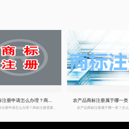
西安商标注册申请怎么办理？商标注册需要注意什么？
西安商标注册申请怎么办理？商标注册需要注意什么？商标注册申请钱，最好提前准备高质量的商标图样，否则很容易造成近似结果，需要重新提交。在西安注册商标要么自己注册要么委托商标代理机构，具体的还要看自己的选择。那么，西安商标怎么注册？商标注册要注意的事项是什么？下面请看赣州乐融详细介绍。 一、西安商