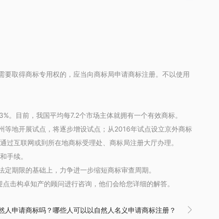
需要取得商标专用权的，应当向商标局申请商标注册。不以使用
%。目前，我国平均每7.2个市场主体就拥有一个有效商标。
地开展试点，将逐步增设试点；从2016年试点设立京外商标
可通过互联网或到所在地商标受理处、商标局注册大厅办理。
和手续。
法定期限的基础上，力争进一步缩短商标审查周期。
迎点击构卓知产的顾问进行咨询，他们会给您详细的解答。
然人申请商标吗？哪些人可以以自然人名义申请商标注册？
