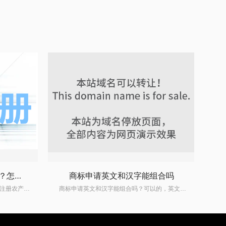
农产品商标注册属于哪一类？怎么注册农产品商标？
商标申请英文和汉字能组合吗
农产品商标注册属于哪一类？怎么注册农产品商标？如今，企业越来越意识到保护自己的商标，但商标申请也需要经过一系列程序。其中，农产品属于比较热门的类别，但是很多人不知道商标注册类别怎么选？那么，农产品商标注册属于哪一类？怎么注册农产品商标？下面请看标鸽资产的小编详细介绍。 一、农产品商标注册属于哪
商标申请英文和汉字能组合吗？可以的，英文和汉字是能组合到一起进行商标申请的。商标可以是英文，可以是汉字，可以是图片，也可以是其组合。 英文和中文可以组合一起申请的，组合申请以后，使用时，只能组合使用，不能单独分开。如果分开使用，将不具备保护作用。 当然，商标英文和中文也可以单独分