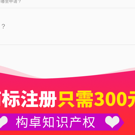
向哪里申请？
？